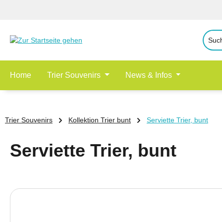
 Hauptinhalt springen
Zur Suche springen
Zur Hauptnavigation springen
Home
Trier Souvenirs
News & Infos
Trier Souvenirs
Kollektion Trier bunt
Serviette Trier, bunt
Serviette Trier, bunt
Bildergalerie überspringen