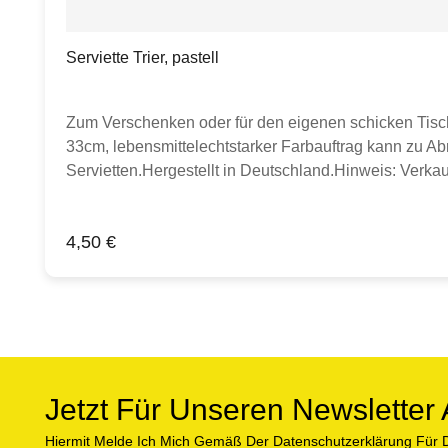
Serviette Trier, pastell
Zum Verschenken oder für den eigenen schicken Tisch. 
33cm, lebensmittelechtstarker Farbauftrag kann zu Abr
Servietten.Hergestellt in Deutschland.Hinweis: Verkau
lediglich zur Inspiration.
Regulärer Preis:
4,50 €
Jetzt Für Unseren Newslette
Hiermit Melde Ich Mich Gemäß Der Datenschutzerklärung Für D