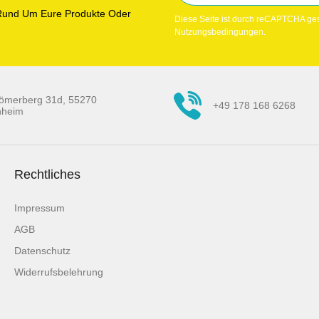
n Rund Um Eure Produkte Oder
Diese Seite ist durch reCAPTCHA ges
Nutzungsbedingungen.
ömerberg 31d, 55270
+49 178 168 6268
nheim
Rechtliches
Impressum
AGB
Datenschutz
Widerrufsbelehrung