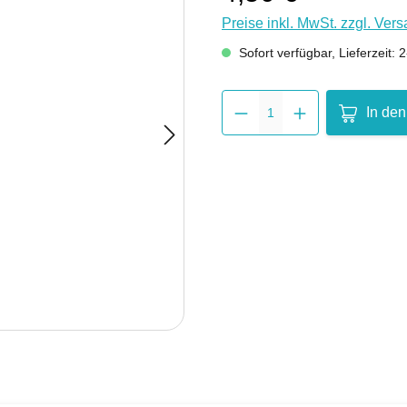
Preise inkl. MwSt. zzgl. Ver
Sofort verfügbar, Lieferzeit:
Produkt 
In de