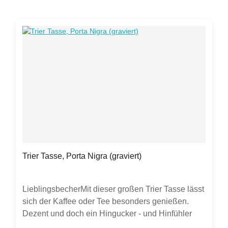
Verkauft wird ein Päckchen Servietten. Sollten
weitere Artikel oder Gegenstände auf Fotos zu
sehen sein, dient dies lediglich zur Inspiration.
Trier Tasse, Porta Nigra (graviert)
LieblingsbecherMit dieser großen Trier Tasse lässt
sich der Kaffee oder Tee besonders genießen.
Dezent und doch ein Hingucker - und Hinfühler
durch seine Gravur. Jeder Becher wird von Hand