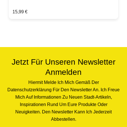
gesandstrahlt. Hinweis: Becher wird ohne
Regulärer Preis:
15,99 €
Dekorationsgegenstände, Inhalt oder andere Trier
Produkte geliefert. Produktdetails:Porzellan Tasse
weiß, graviert
spülmaschinenfestFassungsvermögen ca.
0,35lDurchmesser ca. 9,8 cmHöhe ca. 10
cmGewicht ca. 350 gvon Hand
gesandstrahltKlimaneutral hergestellt.
Jetzt Für Unseren Newsletter
Anmelden
Hiermit Melde Ich Mich Gemäß Der
Datenschutzerklärung Für Den Newsletter An. Ich Freue
Mich Auf Informationen Zu Neuen Stadt-Artikeln,
Inspirationen Rund Um Eure Produkte Oder
Neuigkeiten. Den Newsletter Kann Ich Jederzeit
Abbestellen.