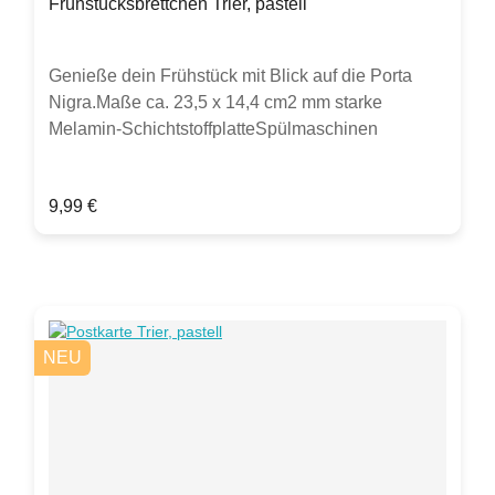
Frühstücksbrettchen Trier, pastell
Genieße dein Frühstück mit Blick auf die Porta
Nigra.Maße ca. 23,5 x 14,4 cm2 mm starke
Melamin-SchichtstoffplatteSpülmaschinen
geeignet im oberen Spülkorb bei 40°C
lebensmittelecht, abrieb- und säurefest,
Regulärer Preis:
9,99 €
hitzebeständig, bis 140°C
lebensmittelhygienegerecht, Schneiden mit
scharfen Messern kann Spuren hinterlassen,
Essbrettchen sind kein Kinderspielzeug, Brettchen
mit Dekorseite nach unten lagern, Rückseite mit
Leinenstruktur.Hergestellt in Deutschland.Hinweis:
NEU
Verkauft wird ein Frühstücksbrettchen. Sollten
weitere Artikel oder Gegenstände auf Fotos zu
sehen sein, dient dies lediglich zur Inspiration.