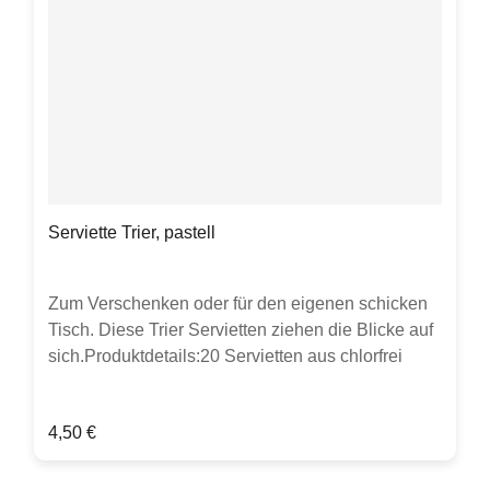
Serviette Trier, pastell
Zum Verschenken oder für den eigenen schicken
Tisch. Diese Trier Servietten ziehen die Blicke auf
sich.Produktdetails:20 Servietten aus chlorfrei
gebleichtem Tissue33 x 33cm,
lebensmittelechtstarker Farbauftrag kann zu Abrieb
Regulärer Preis:
4,50 €
führen.Verpackt in Folie mit perforierter Öffnung an
der Seite zum einfachen Entnehmen der
Servietten.Hergestellt in Deutschland.Hinweis: