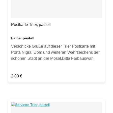
Postkarte Trier, pastell
Farbe:
pastell
Verschicke Grüße auf dieser Trier Postkarte mit
Porta Nigra, Dom und weiteren Wahrzeichens der
schönen Stadt an der Mosel.Bitte Farbauswahl
treffen.Postkarte, DIN A6, Vorderseite matt,
Rückseite gut beschreibbar,hochwertige 300g
Regulärer Preis:
2,00 €
Chromokarton-PostkarteHergestellt in
Deutschland.Hinweis: Verkauft wird eine
Postkarte. Sollten weitere Artikel oder
Gegenstände auf Fotos zu sehen sein, dient dies
lediglich zur Inspiration. Farben können
chargenbedingt abweichen.